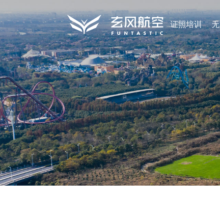
证照培训
无
证
照
无
培
人
青
训
机
少
航
行
年
空
关
业
航
飞
于
服
空
行
玄
务
教
营
风