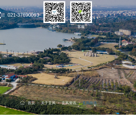
021-37690093
公众号
客服
首页
关于玄风
玄风资讯
玄风快讯