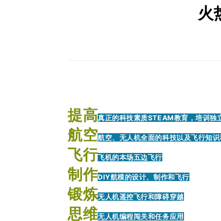
育
地
火
提高
真正的科技素质STEAM教育，培训
航空
航空、无人机全面的科技以及飞行知识
飞行
飞机的本场五边飞行
制作
DIY航模的设计、制作和飞行
锻炼
无人机遥控飞行和障碍穿越
思维
无人机编程闯关和任务应用